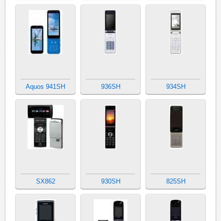
Aquos 941SH
936SH
934SH
SX862
930SH
825SH