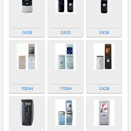
GX18
GX33
GX34
705SH
770SH
GX29