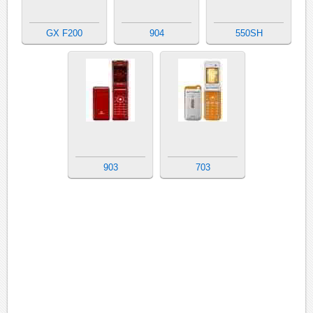
GX F200
904
550SH
903
703